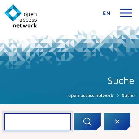
EN
Suche
open-access.network
Suche