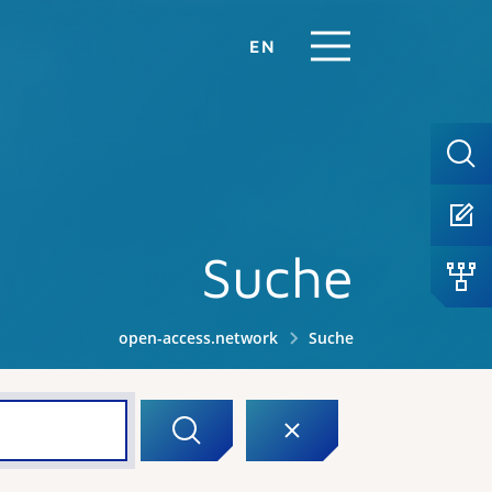
EN
Suche
open-access.network
Suche