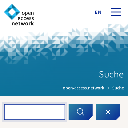
EN
Suche
open-access.network
Suche