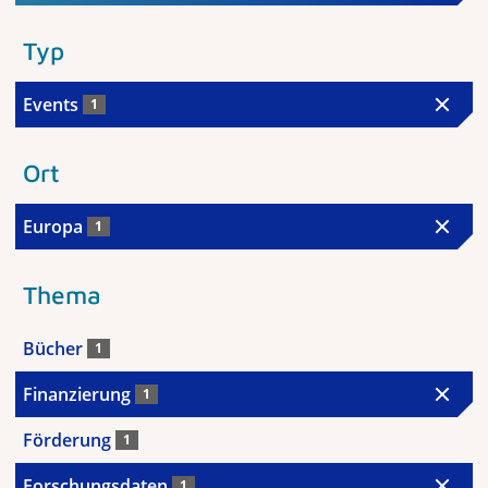
Typ
Events
1
Ort
Europa
1
Thema
Bücher
1
Finanzierung
1
Förderung
1
Forschungsdaten
1