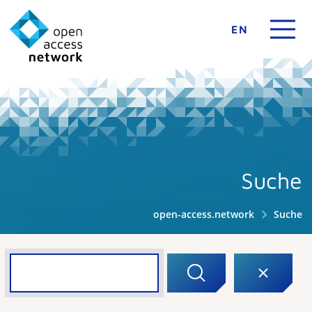
EN
Suche
open-access.network
Suche