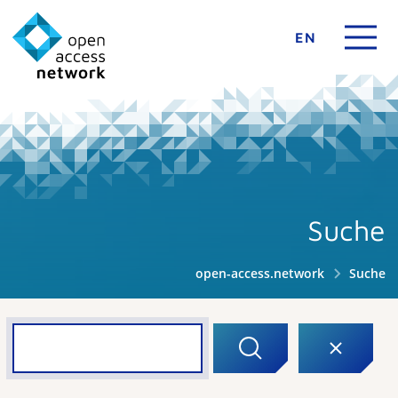
EN
Suche
open-access.network
Suche