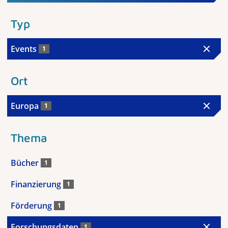
Typ
Events
1
Ort
Europa
1
Thema
Bücher
1
Finanzierung
1
Förderung
1
Forschungsdaten
1