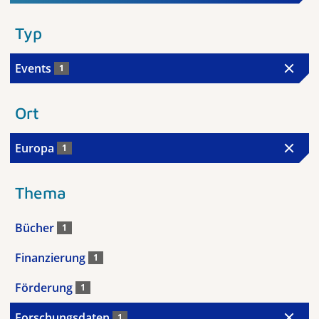
Typ
Events
1
Ort
Europa
1
Thema
Bücher
1
Finanzierung
1
Förderung
1
Forschungsdaten
1