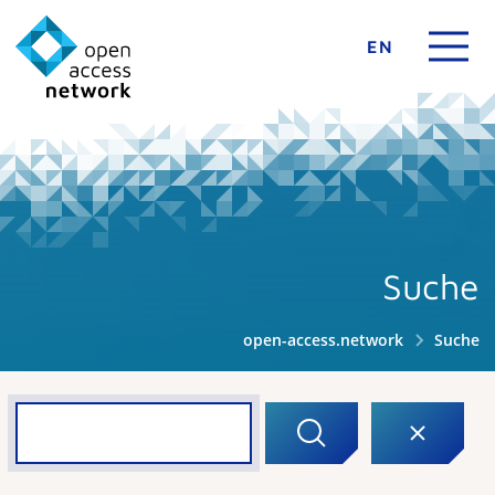
EN
Suche
open-access.network
Suche