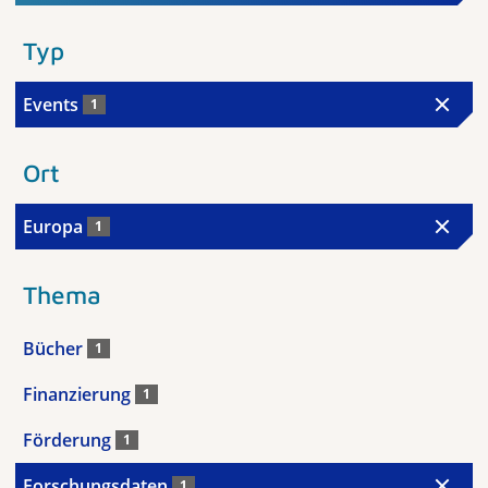
Typ
Events
1
Ort
Europa
1
Thema
Bücher
1
Finanzierung
1
Förderung
1
Forschungsdaten
1