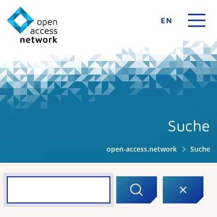
EN
Suche
open-access.network
Suche