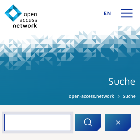
EN
Suche
open-access.network
Suche