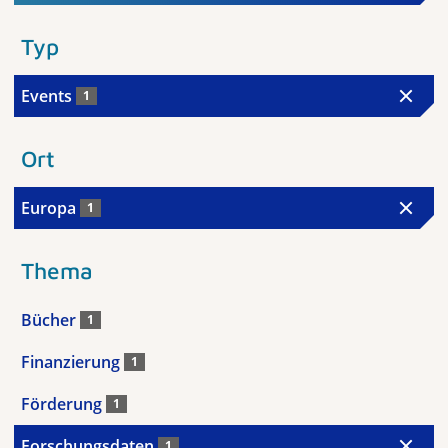
Typ
Events
1
Ort
Europa
1
Thema
Bücher
1
Finanzierung
1
Förderung
1
Forschungsdaten
1