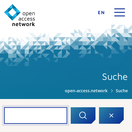
EN
Suche
open-access.network
Suche