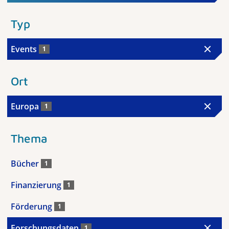
Typ
Events
1
Ort
Europa
1
Thema
Bücher
1
Finanzierung
1
Förderung
1
Forschungsdaten
1