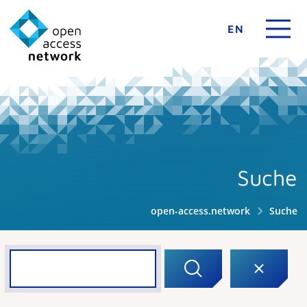
EN
Suche
open-access.network
Suche