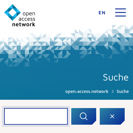
EN
Suche
open-access.network
Suche