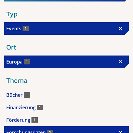
Typ
Events
1
Ort
Europa
1
Thema
Bücher
1
Finanzierung
1
Förderung
1
Forschungsdaten
1