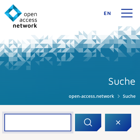
EN
Suche
open-access.network
Suche