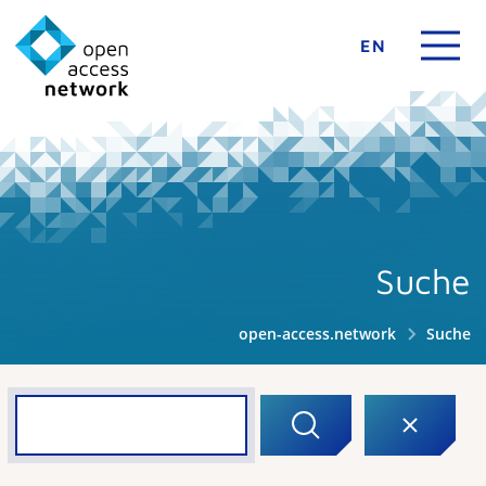
EN
Suche
open-access.network
Suche