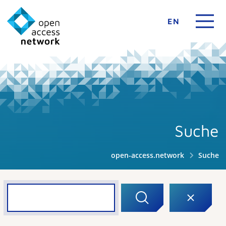
EN
Suche
open-access.network
Suche