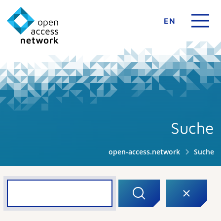
EN
Suche
open-access.network
Suche