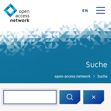
EN
Suche
open-access.network
Suche