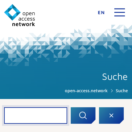
EN
Suche
open-access.network
Suche