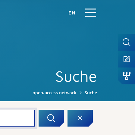
EN
Suche
open-access.network
Suche