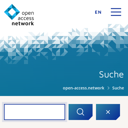
EN
Suche
open-access.network
Suche