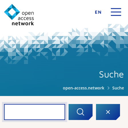
EN
Suche
open-access.network
Suche