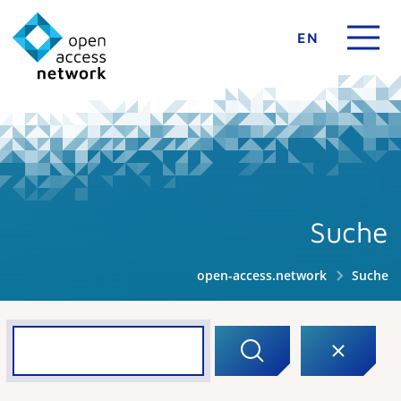
EN
Suche
open-access.network
Suche