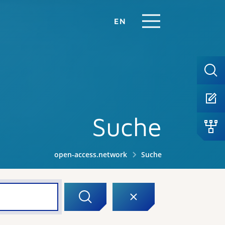
EN
Suche
open-access.network
Suche