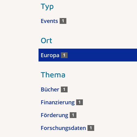
Typ
Events
1
Ort
Europa
1
Thema
Bücher
1
Finanzierung
1
Förderung
1
Forschungsdaten
1