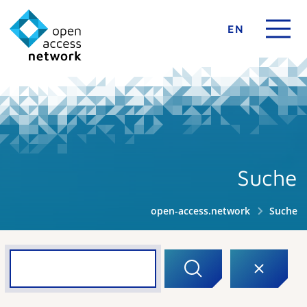
EN
Suche
open-access.network
Suche