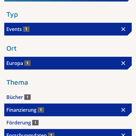
Typ
Events
1
Ort
Europa
1
Thema
Bücher
1
Finanzierung
1
Förderung
1
Forschungsdaten
1