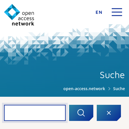
EN
Suche
open-access.network
Suche