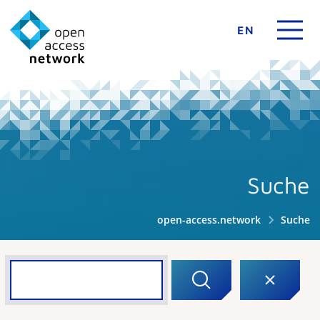
EN
Suche
open-access.network
Suche