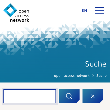
EN
Suche
open-access.network
Suche