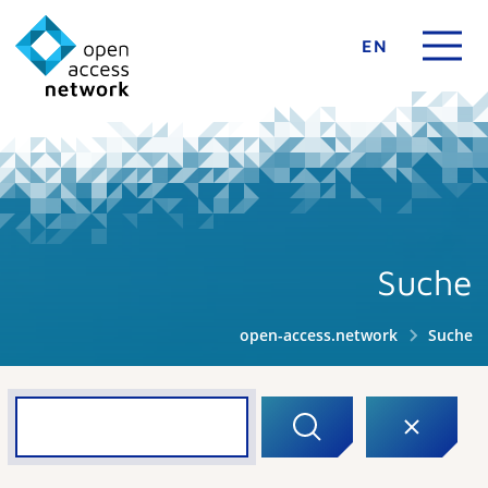
EN
Suche
open-access.network
Suche