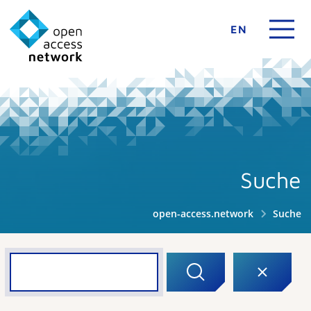
EN
Suche
open-access.network
Suche