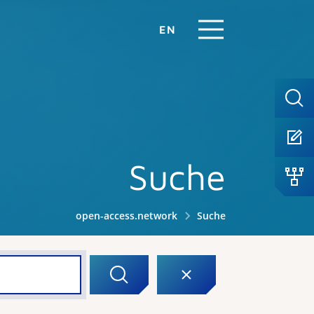
EN
Suche
open-access.network
Suche