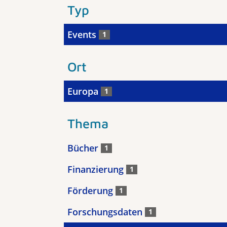
Typ
Events
1
Ort
Europa
1
Thema
Bücher
1
Finanzierung
1
Förderung
1
Forschungsdaten
1