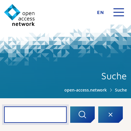
EN
Suche
open-access.network
Suche