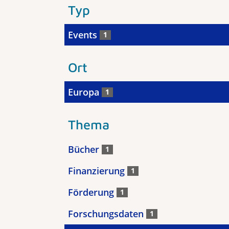
Typ
Events
1
Ort
Europa
1
Thema
Bücher
1
Finanzierung
1
Förderung
1
Forschungsdaten
1