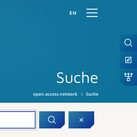
EN
Suche
open-access.network
Suche