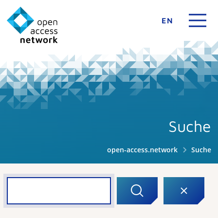
EN
Suche
open-access.network
Suche