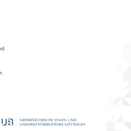
nd
ch