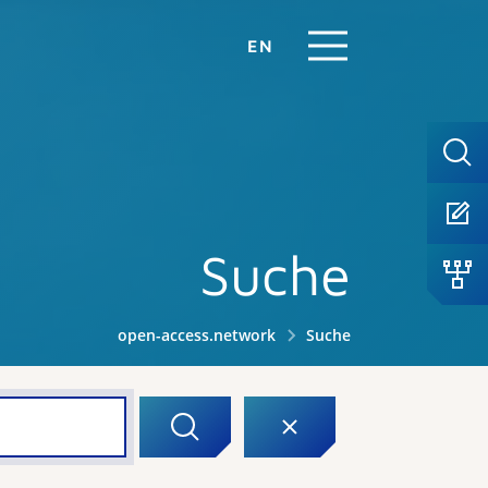
EN
Suche
open-access.network
Suche