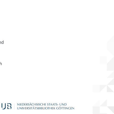
nd
ch