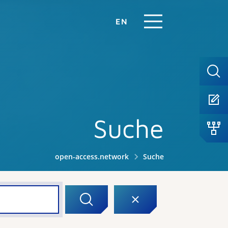
EN
Suche
open-access.network
Suche