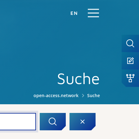
EN
Suche
open-access.network
Suche