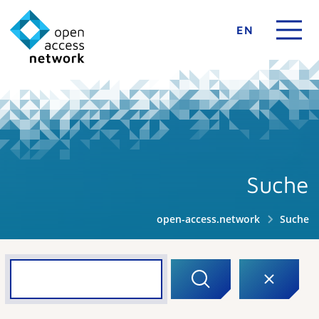
EN
Suche
open-access.network
Suche