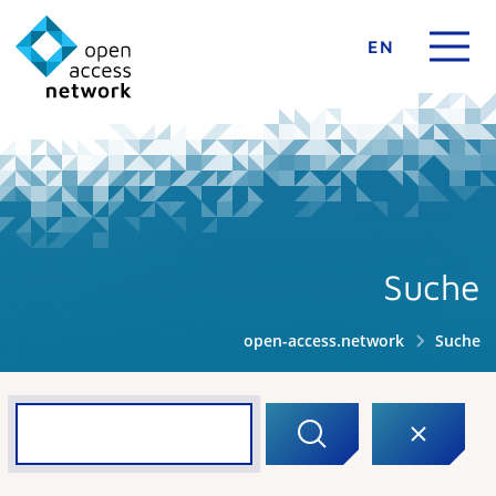
EN
Suche
open-access.network
Suche