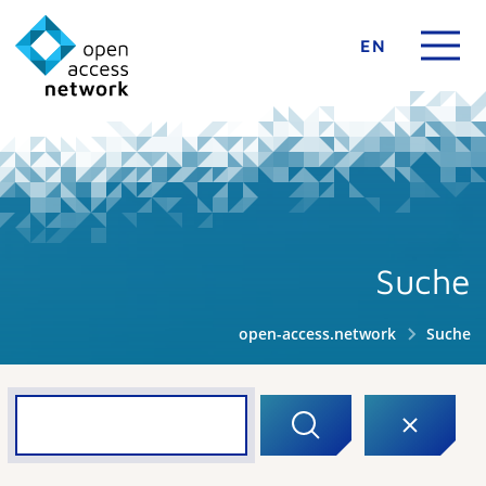
EN
Suche
open-access.network
Suche