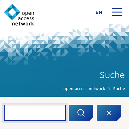
EN
Suche
open-access.network
Suche