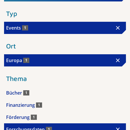
Typ
Events
1
Ort
Europa
1
Thema
Bücher
1
Finanzierung
1
Förderung
1
Forschungsdaten
1