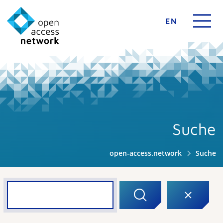
EN
Suche
open-access.network
Suche