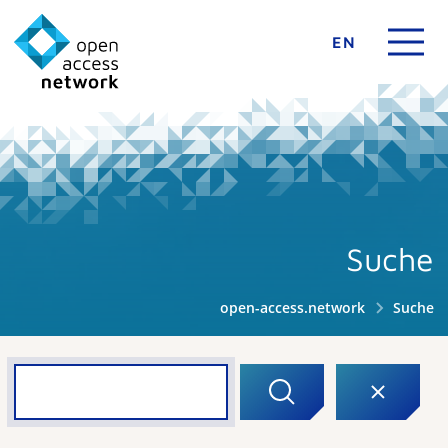
EN
Suche
open-access.network
Suche