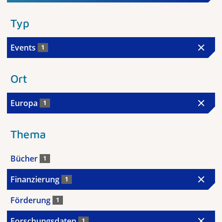
Typ
Events
1
Ort
Europa
1
Thema
Bücher
1
Finanzierung
1
Förderung
1
Forschungsdaten
1