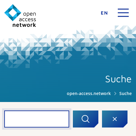
EN
Suche
open-access.network
Suche