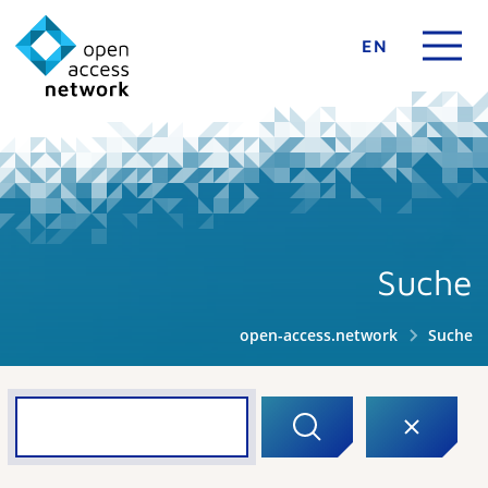
EN
Suche
open-access.network
Suche