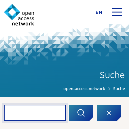
EN
Suche
open-access.network
Suche