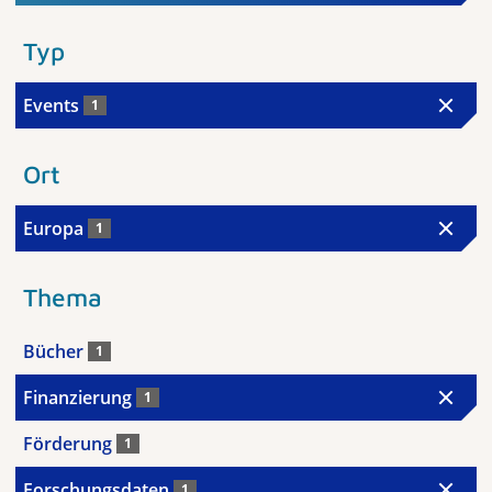
Typ
Events
1
Ort
Europa
1
Thema
Bücher
1
Finanzierung
1
Förderung
1
Forschungsdaten
1