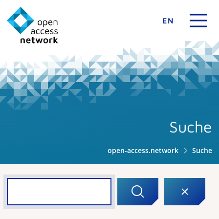
EN
Suche
open-access.network
Suche