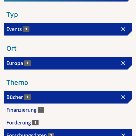
Typ
Events
1
Ort
Europa
1
Thema
Bücher
1
Finanzierung
1
Förderung
1
Forschungsdaten
1