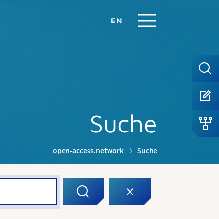
EN
Suche
open-access.network
Suche