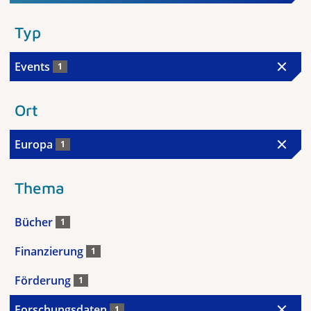
Typ
Events
1
Ort
Europa
1
Thema
Bücher
1
Finanzierung
1
Förderung
1
Forschungsdaten
1