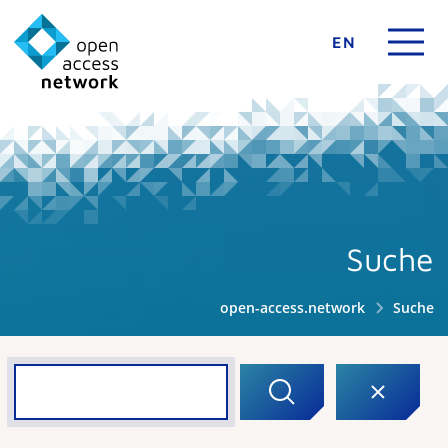
EN
Suche
open-access.network
Suche