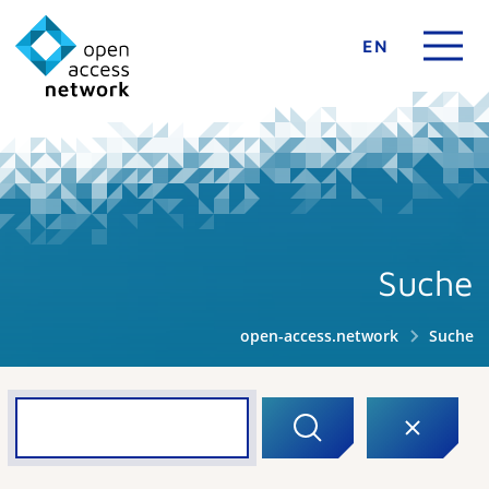
EN
Suche
open-access.network
Suche