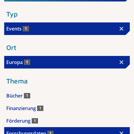
Typ
Events
1
Ort
Europa
1
Thema
Bücher
1
Finanzierung
1
Förderung
1
Forschungsdaten
1