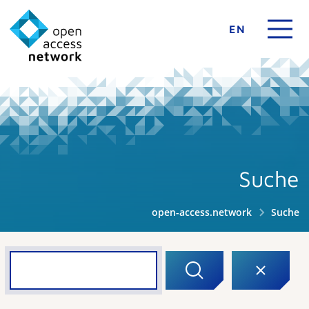
EN
Suche
open-access.network
Suche